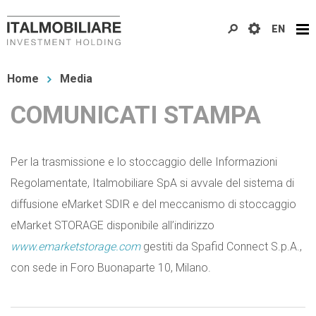
Salta
EN
al
contenuto
Tu
principale
Home
Media
sei
COMUNICATI STAMPA
qui
Per la trasmissione e lo stoccaggio delle Informazioni
Regolamentate, Italmobiliare SpA si avvale del sistema di
diffusione eMarket SDIR e del meccanismo di stoccaggio
eMarket STORAGE disponibile all’indirizzo
www.emarketstorage.com
gestiti da Spafid Connect S.p.A.,
con sede in Foro Buonaparte 10, Milano.