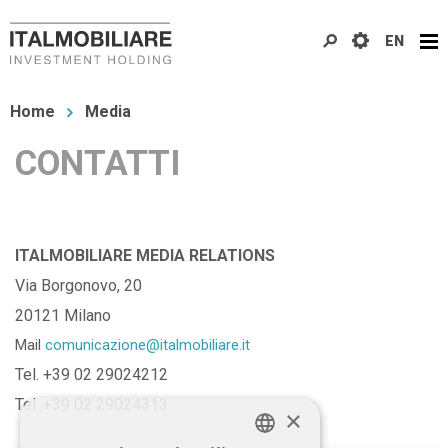
Salta
EN
al
contenuto
Tu
principale
Home
Media
sei
CONTATTI
qui
ITALMOBILIARE MEDIA RELATIONS
Via Borgonovo, 20
20121 Milano
Mail
comunicazione@italmobiliare.it
Tel. +39 02 29024212
Tel. +39 02 29024313
×