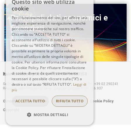
Questo sito web utilizza
ITALIAN
cookie
Principali dati economici e
Per il funzionamento del sito, per offrire una
ENGLISH
migliore esperienza di navigazione, nonché
finanziari
per ottenere statistiche sul nostro traffico.
Cliccando su “ACCETTA TUTTO” si
acconsente all’utilizzo di tutti i cookie.
LEGGI TUTTO
Cliccando su “MOSTRA DETTAGLI” è
possibile esprimere la propria volontà in
merito all’utilizzo delle singole tipologie di
cookie. Per ulteriori informazioni consultare
la Cookie Policy. Per rifiutare l’installazione
di cookie diversi da quelli strettamente
Italmobiliare S.p.A. 2021 P.IVA 00796400158
necessari è possibile cliccare sulla (“X”) a
Sede legale: Milano – 20121, Via Borgonuovo n. 20 - Tel. +39 02 290241
destra o sul tasto “RIFIUTA TUTTO".
Leggi di
Registro delle Imprese Milano - Capitale Sociale €100.166.937
più
Footer
ACCETTA TUTTO
RIFIUTA TUTTO
Contatti
Avvertenze
Privacy Policy
Cookie Policy
Copyright
menu
MOSTRA DETTAGLI