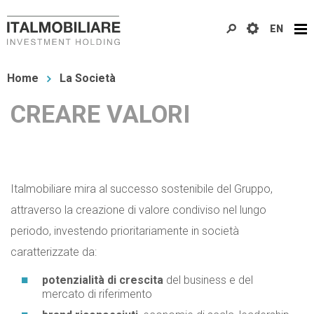
Salta
EN
al
contenuto
Tu
principale
Home
La Società
sei
CREARE VALORI
qui
Italmobiliare mira al successo sostenibile del Gruppo,
attraverso la creazione di valore condiviso nel lungo
periodo, investendo prioritariamente in società
caratterizzate da:
potenzialità di crescita
del business e del
mercato di riferimento