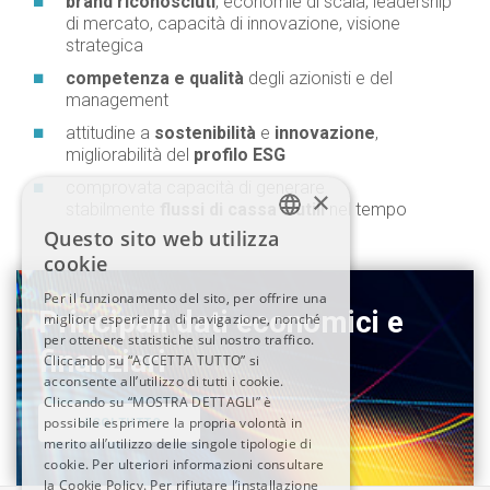
brand riconosciuti
, economie di scala, leadership
di mercato, capacità di innovazione, visione
strategica
competenza e qualità
degli azionisti e del
management
attitudine a
sostenibilità
e
innovazione
,
migliorabilità del
profilo ESG
comprovata capacità di generare
×
stabilmente
flussi di cassa
e
utili
nel tempo
Questo sito web utilizza
ITALIAN
cookie
Per il funzionamento del sito, per offrire una
ENGLISH
Principali dati economici e
migliore esperienza di navigazione, nonché
per ottenere statistiche sul nostro traffico.
finanziari
Cliccando su “ACCETTA TUTTO” si
acconsente all’utilizzo di tutti i cookie.
Cliccando su “MOSTRA DETTAGLI” è
possibile esprimere la propria volontà in
LEGGI TUTTO
merito all’utilizzo delle singole tipologie di
cookie. Per ulteriori informazioni consultare
la Cookie Policy. Per rifiutare l’installazione