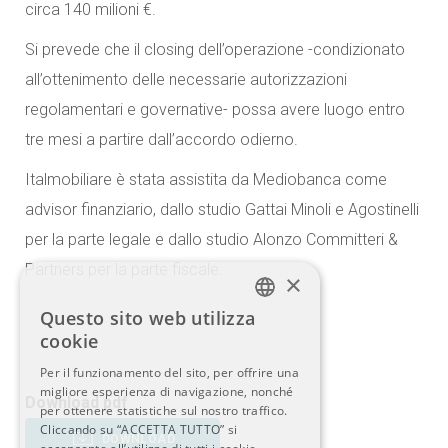
circa 140 milioni €.
Si prevede che il closing dell’operazione -condizionato
all’ottenimento delle necessarie autorizzazioni
regolamentari e governative- possa avere luogo entro
tre mesi a partire dall’accordo odierno.
Italmobiliare è stata assistita da Mediobanca come
advisor finanziario, dallo studio Gattai Minoli e Agostinelli
per la parte legale e dallo studio Alonzo Committeri &
Partners per la parte fiscale.
×
Questo sito web utilizza
ITALIAN
cookie
Per il funzionamento del sito, per offrire una
ENGLISH
migliore esperienza di navigazione, nonché
Download pdf
per ottenere statistiche sul nostro traffico.
Cliccando su “ACCETTA TUTTO” si
DOWNLOAD