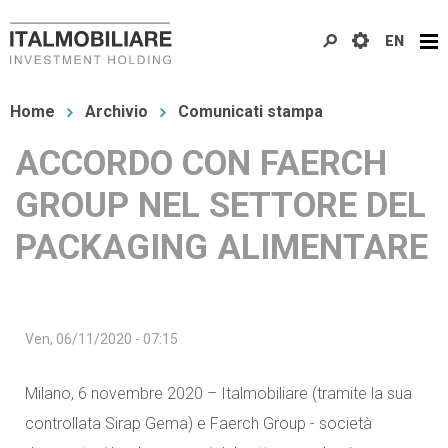
Salta
EN
al
contenuto
Tu
principale
Home
Archivio
Comunicati stampa
sei
ACCORDO CON FAERCH
qui
GROUP NEL SETTORE DEL
PACKAGING ALIMENTARE
Ven, 06/11/2020 - 07:15
Milano, 6 novembre 2020 – Italmobiliare (tramite la sua
controllata Sirap Gema) e Faerch Group - società