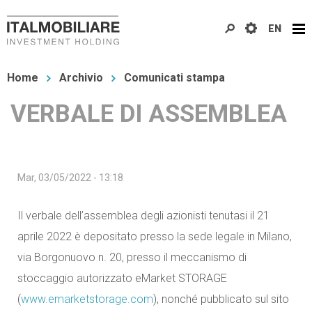
Salta
EN
al
contenuto
Tu
principale
Home
Archivio
Comunicati stampa
sei
VERBALE DI ASSEMBLEA
qui
Mar, 03/05/2022 - 13:18
Il verbale dell’assemblea degli azionisti tenutasi il 21
aprile 2022 è depositato presso la sede legale in Milano,
via Borgonuovo n. 20, presso il meccanismo di
stoccaggio autorizzato eMarket STORAGE
(
www.emarketstorage.com
), nonché pubblicato sul sito