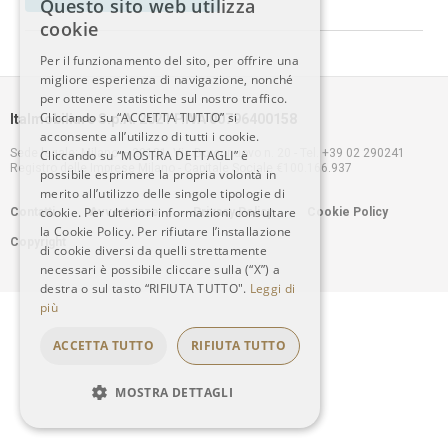
Questo sito web utilizza
ITALIAN
cookie
Per il funzionamento del sito, per offrire una
ENGLISH
migliore esperienza di navigazione, nonché
per ottenere statistiche sul nostro traffico.
Cliccando su “ACCETTA TUTTO” si
Italmobiliare S.p.A. 2021 P.IVA 00796400158
acconsente all’utilizzo di tutti i cookie.
Sede legale: Milano – 20121, Via Borgonuovo n. 20 - Tel. +39 02 290241
Cliccando su “MOSTRA DETTAGLI” è
Registro delle Imprese Milano - Capitale Sociale €100.166.937
possibile esprimere la propria volontà in
merito all’utilizzo delle singole tipologie di
Footer
cookie. Per ulteriori informazioni consultare
Contatti
Avvertenze
Privacy Policy
Cookie Policy
la Cookie Policy. Per rifiutare l’installazione
Copyright
menu
di cookie diversi da quelli strettamente
necessari è possibile cliccare sulla (“X”) a
destra o sul tasto “RIFIUTA TUTTO".
Leggi di
più
ACCETTA TUTTO
RIFIUTA TUTTO
MOSTRA DETTAGLI