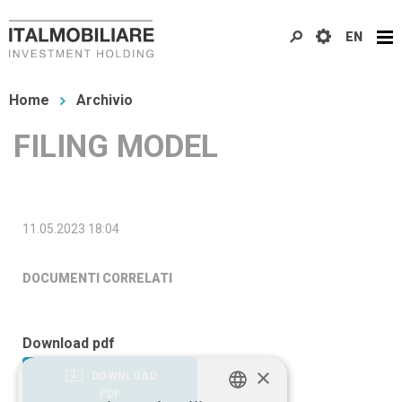
Salta
EN
al
contenuto
Tu
principale
Home
Archivio
sei
FILING MODEL
qui
11.05.2023 18:04
DOCUMENTI CORRELATI
Download pdf
×
DOWNLOAD
PDF