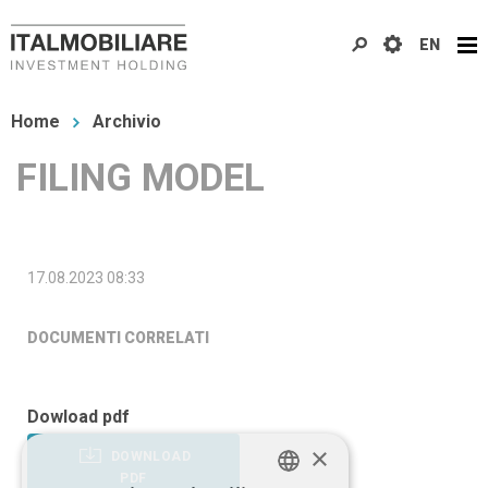
Salta
EN
al
contenuto
Tu
principale
Home
Archivio
sei
FILING MODEL
qui
17.08.2023 08:33
DOCUMENTI CORRELATI
Dowload pdf
×
DOWNLOAD
PDF