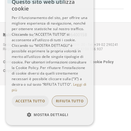
Questo sito web utilizza
ITALIAN
cookie
Per il funzionamento del sito, per offrire una
ENGLISH
migliore esperienza di navigazione, nonché
per ottenere statistiche sul nostro traffico.
Cliccando su “ACCETTA TUTTO” si
Italmobiliare S.p.A. 2021 P.IVA 00796400158
acconsente all’utilizzo di tutti i cookie.
Sede legale: Milano – 20121, Via Borgonuovo n. 20 - Tel. +39 02 290241
Cliccando su “MOSTRA DETTAGLI” è
Registro delle Imprese Milano - Capitale Sociale €100.166.937
possibile esprimere la propria volontà in
merito all’utilizzo delle singole tipologie di
Footer
cookie. Per ulteriori informazioni consultare
Contatti
Avvertenze
Privacy Policy
Cookie Policy
la Cookie Policy. Per rifiutare l’installazione
Copyright
menu
di cookie diversi da quelli strettamente
necessari è possibile cliccare sulla (“X”) a
destra o sul tasto “RIFIUTA TUTTO".
Leggi di
più
ACCETTA TUTTO
RIFIUTA TUTTO
MOSTRA DETTAGLI