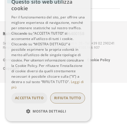
Questo sito web utilizza
ITALIAN
cookie
Per il funzionamento del sito, per offrire una
ENGLISH
migliore esperienza di navigazione, nonché
per ottenere statistiche sul nostro traffico.
Cliccando su “ACCETTA TUTTO” si
Italmobiliare S.p.A. 2021 P.IVA 00796400158
acconsente all’utilizzo di tutti i cookie.
Sede legale: Milano – 20121, Via Borgonuovo n. 20 - Tel. +39 02 290241
Cliccando su “MOSTRA DETTAGLI” è
Registro delle Imprese Milano - Capitale Sociale €100.166.937
possibile esprimere la propria volontà in
merito all’utilizzo delle singole tipologie di
Footer
cookie. Per ulteriori informazioni consultare
Contatti
Avvertenze
Privacy Policy
Cookie Policy
la Cookie Policy. Per rifiutare l’installazione
Copyright
menu
di cookie diversi da quelli strettamente
necessari è possibile cliccare sulla (“X”) a
destra o sul tasto “RIFIUTA TUTTO".
Leggi di
più
ACCETTA TUTTO
RIFIUTA TUTTO
MOSTRA DETTAGLI