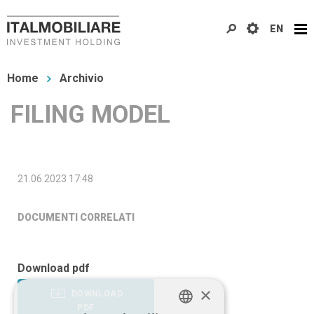
Salta
EN
al
contenuto
Tu
principale
Home
Archivio
sei
FILING MODEL
qui
21.06.2023 17:48
DOCUMENTI CORRELATI
Download pdf
×
DOWNLOAD
PDF