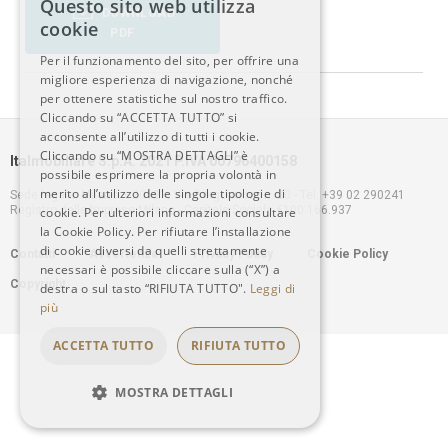
Questo sito web utilizza
DOWNLOAD
ITALIAN
cookie
PDF
Per il funzionamento del sito, per offrire una
ENGLISH
migliore esperienza di navigazione, nonché
per ottenere statistiche sul nostro traffico.
Cliccando su “ACCETTA TUTTO” si
acconsente all’utilizzo di tutti i cookie.
Cliccando su “MOSTRA DETTAGLI” è
Italmobiliare S.p.A. 2021 P.IVA 00796400158
possibile esprimere la propria volontà in
merito all’utilizzo delle singole tipologie di
Sede legale: Milano – 20121, Via Borgonuovo n. 20 - Tel. +39 02 290241
Registro delle Imprese Milano - Capitale Sociale €100.166.937
cookie. Per ulteriori informazioni consultare
la Cookie Policy. Per rifiutare l’installazione
Footer
di cookie diversi da quelli strettamente
Contatti
Avvertenze
Privacy Policy
Cookie Policy
necessari è possibile cliccare sulla (“X”) a
Copyright
destra o sul tasto “RIFIUTA TUTTO".
Leggi di
menu
più
ACCETTA TUTTO
RIFIUTA TUTTO
MOSTRA DETTAGLI