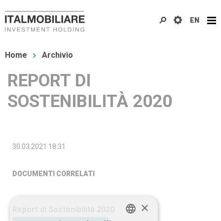
Salta
EN
al
contenuto
Tu
principale
Home
Archivio
sei
REPORT DI
qui
SOSTENIBILITÀ 2020
30.03.2021 18:31
DOCUMENTI CORRELATI
×
Report di Sostenibilità 2020