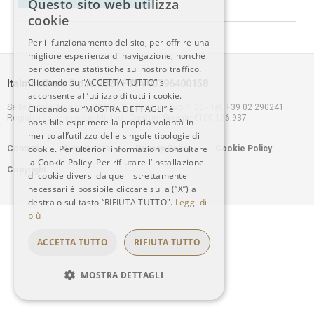
Questo sito web utilizza
ITALIAN
cookie
Per il funzionamento del sito, per offrire una
ENGLISH
migliore esperienza di navigazione, nonché
per ottenere statistiche sul nostro traffico.
Cliccando su “ACCETTA TUTTO” si
Italmobiliare S.p.A. 2021 P.IVA 00796400158
acconsente all’utilizzo di tutti i cookie.
Sede legale: Milano – 20121, Via Borgonuovo n. 20 - Tel. +39 02 290241
Cliccando su “MOSTRA DETTAGLI” è
Registro delle Imprese Milano - Capitale Sociale €100.166.937
possibile esprimere la propria volontà in
merito all’utilizzo delle singole tipologie di
Footer
cookie. Per ulteriori informazioni consultare
Contatti
Avvertenze
Privacy Policy
Cookie Policy
la Cookie Policy. Per rifiutare l’installazione
Copyright
menu
di cookie diversi da quelli strettamente
necessari è possibile cliccare sulla (“X”) a
destra o sul tasto “RIFIUTA TUTTO".
Leggi di
più
ACCETTA TUTTO
RIFIUTA TUTTO
MOSTRA DETTAGLI