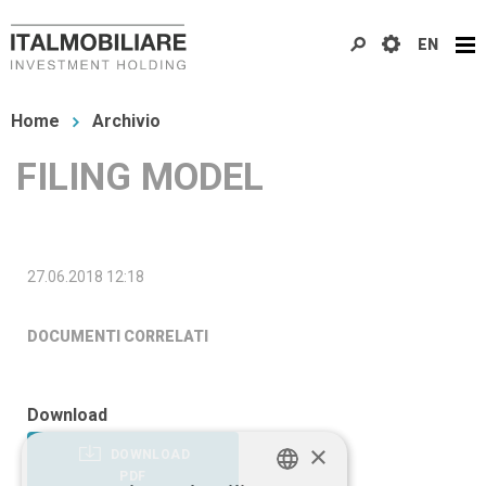
Salta
EN
al
contenuto
Tu
principale
Home
Archivio
sei
FILING MODEL
qui
27.06.2018 12:18
DOCUMENTI CORRELATI
Download
×
DOWNLOAD
PDF