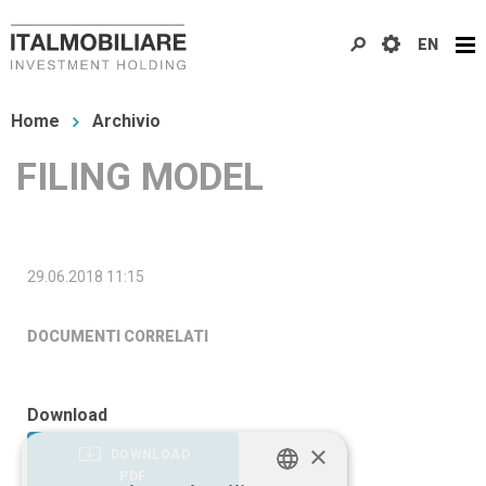
Salta
EN
al
contenuto
Tu
principale
Home
Archivio
sei
FILING MODEL
qui
29.06.2018 11:15
DOCUMENTI CORRELATI
Download
×
DOWNLOAD
PDF