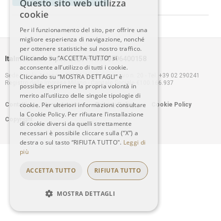
Questo sito web utilizza
ITALIAN
cookie
Per il funzionamento del sito, per offrire una
ENGLISH
migliore esperienza di navigazione, nonché
per ottenere statistiche sul nostro traffico.
Cliccando su “ACCETTA TUTTO” si
Italmobiliare S.p.A. 2021 P.IVA 00796400158
acconsente all’utilizzo di tutti i cookie.
Sede legale: Milano – 20121, Via Borgonuovo n. 20 - Tel. +39 02 290241
Cliccando su “MOSTRA DETTAGLI” è
Registro delle Imprese Milano - Capitale Sociale €100.166.937
possibile esprimere la propria volontà in
merito all’utilizzo delle singole tipologie di
Footer
cookie. Per ulteriori informazioni consultare
Contatti
Avvertenze
Privacy Policy
Cookie Policy
la Cookie Policy. Per rifiutare l’installazione
Copyright
menu
di cookie diversi da quelli strettamente
necessari è possibile cliccare sulla (“X”) a
destra o sul tasto “RIFIUTA TUTTO".
Leggi di
più
ACCETTA TUTTO
RIFIUTA TUTTO
MOSTRA DETTAGLI