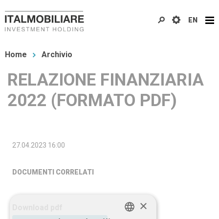
Salta
EN
al
contenuto
Tu
principale
Home
Archivio
sei
RELAZIONE FINANZIARIA
qui
2022 (FORMATO PDF)
27.04.2023 16:00
DOCUMENTI CORRELATI
×
Download pdf