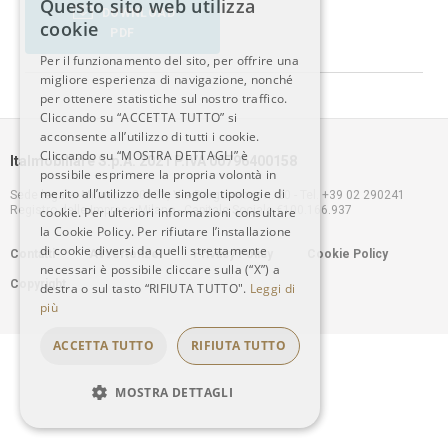
Questo sito web utilizza
DOWNLOAD
ITALIAN
cookie
PDF
Per il funzionamento del sito, per offrire una
ENGLISH
migliore esperienza di navigazione, nonché
per ottenere statistiche sul nostro traffico.
Cliccando su “ACCETTA TUTTO” si
acconsente all’utilizzo di tutti i cookie.
Cliccando su “MOSTRA DETTAGLI” è
Italmobiliare S.p.A. 2021 P.IVA 00796400158
possibile esprimere la propria volontà in
merito all’utilizzo delle singole tipologie di
Sede legale: Milano – 20121, Via Borgonuovo n. 20 - Tel. +39 02 290241
Registro delle Imprese Milano - Capitale Sociale €100.166.937
cookie. Per ulteriori informazioni consultare
la Cookie Policy. Per rifiutare l’installazione
Footer
di cookie diversi da quelli strettamente
Contatti
Avvertenze
Privacy Policy
Cookie Policy
necessari è possibile cliccare sulla (“X”) a
Copyright
destra o sul tasto “RIFIUTA TUTTO".
Leggi di
menu
più
ACCETTA TUTTO
RIFIUTA TUTTO
MOSTRA DETTAGLI