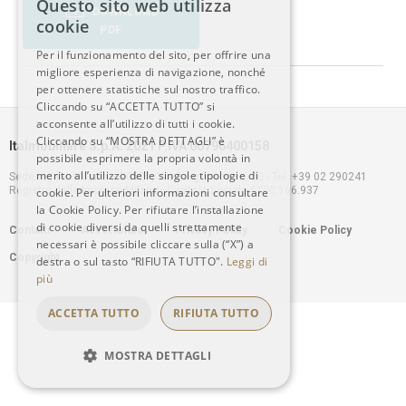
Questo sito web utilizza
DOWNLOAD
ITALIAN
cookie
PDF
Per il funzionamento del sito, per offrire una
ENGLISH
migliore esperienza di navigazione, nonché
per ottenere statistiche sul nostro traffico.
Cliccando su “ACCETTA TUTTO” si
acconsente all’utilizzo di tutti i cookie.
Cliccando su “MOSTRA DETTAGLI” è
Italmobiliare S.p.A. 2021 P.IVA 00796400158
possibile esprimere la propria volontà in
merito all’utilizzo delle singole tipologie di
Sede legale: Milano – 20121, Via Borgonuovo n. 20 - Tel. +39 02 290241
Registro delle Imprese Milano - Capitale Sociale €100.166.937
cookie. Per ulteriori informazioni consultare
la Cookie Policy. Per rifiutare l’installazione
Footer
di cookie diversi da quelli strettamente
Contatti
Avvertenze
Privacy Policy
Cookie Policy
necessari è possibile cliccare sulla (“X”) a
Copyright
destra o sul tasto “RIFIUTA TUTTO".
Leggi di
menu
più
ACCETTA TUTTO
RIFIUTA TUTTO
MOSTRA DETTAGLI