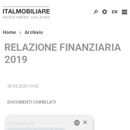
Salta
EN
al
contenuto
Tu
principale
Home
Archivio
sei
RELAZIONE FINANZIARIA
qui
2019
30.03.2020 19:02
DOCUMENTI CORRELATI
×
Dowload pdf